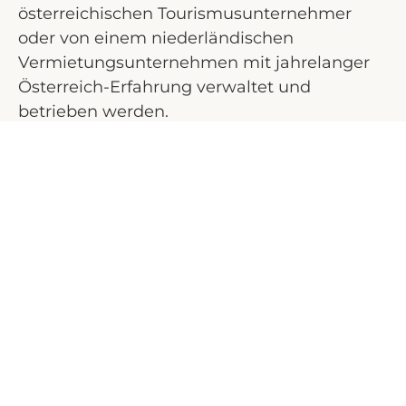
österreichischen Tourismusunternehmer
oder von einem niederländischen
Vermietungsunternehmen mit jahrelanger
Österreich-Erfahrung verwaltet und
betrieben werden.
Mit dieser guten Investition wird
sichergestellt, dass Sie eine stabile Rendite
erhalten. Rechnen Sie mit bis zu 6% netto.
Es handelt sich um einen sogenannten
„Zweitwohnsitz“, also keine
Mietverpflichtung.