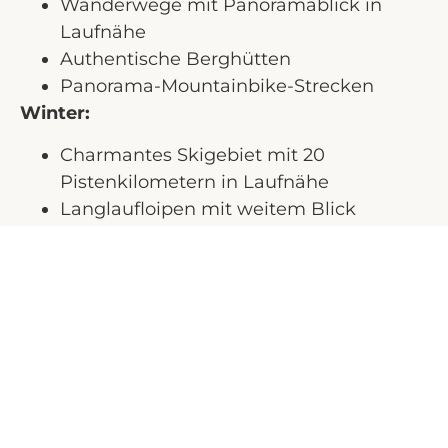
Wanderwege mit Panoramablick in
Laufnähe
Authentische Berghütten
Panorama-Mountainbike-Strecken
Winter:
Charmantes Skigebiet mit 20
Pistenkilometern in Laufnähe
Langlaufloipen mit weitem Blick
Schneeschuhwanderungen
Rodelbahnen
Skigebiete rund um
Hochrindl
Hochrindl liegt zentral in der Region
Nockberge und ist ein idealer
Ausgangspunkt, um mehrere Skigebiete in